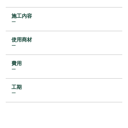
施工内容
ー
使用商材
ー
費用
ー
工期
ー