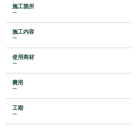
施工箇所
ー
施工内容
ー
使用商材
ー
費用
ー
工期
ー