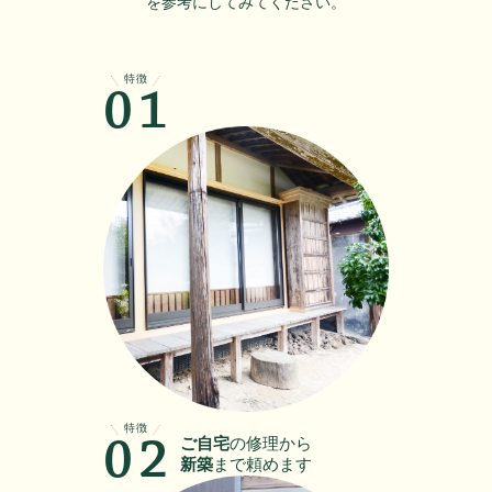
を参考にしてみてください。
特徴
01
特徴
ご自宅
の修理から
02
新築
まで頼めます