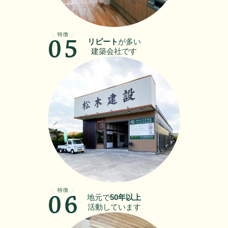
特徴
リピート
が多い
05
建築会社です
特徴
地元で
50年以上
06
活動しています