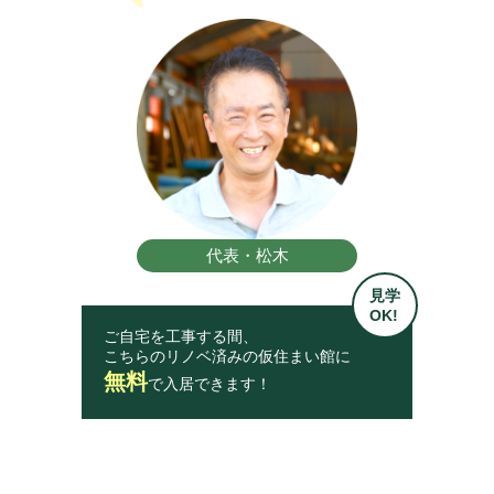
代表・松木
見学
OK!
ご自宅を工事する間、
こちらのリノベ済みの仮住まい館に
無料
で入居できます！