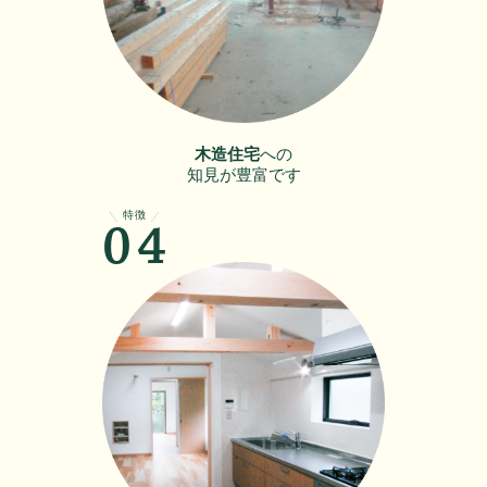
木造住宅
への
知見が豊富です
特徴
04